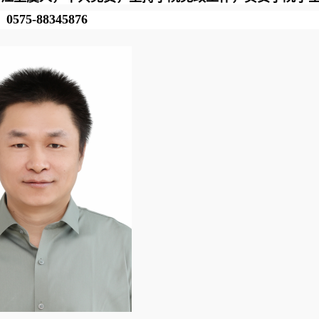
：
0575-8834
5876