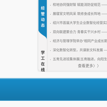
校地协同强财智 赋能消防促规范 —— 
经
管
展寝室文明风采 筑修身成长阵地 ——我
动
绍兴市首届大学生企业数智化经营实践竞
态
双向联建聚合力 青春实干兴乡村 —— 
经济与管理学院举办“相同产业成长期创
深化数智化转型，共谋新文科发展 ——
学
工
五育先进班集体展|五育融进，向阳生长
在
查看更多〉〉
线